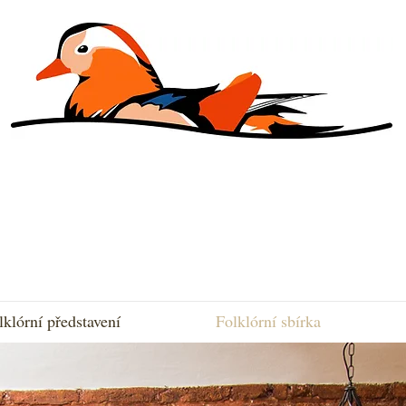
lklórní představení
Folklórní sbírka