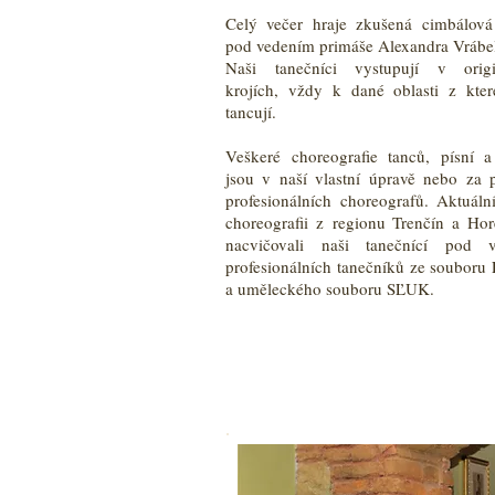
Celý večer hraje zkušená cimbálová
pod vedením primáše Alexandra Vrábe
Naši tanečníci vystupují v origi
krojích, vždy k dané oblasti z kter
tancují.
Veškeré choreografie tanců, písní 
jsou v naší vlastní úpravě nebo za
profesionálních choreografů. Aktuáln
choreografii z regionu Trenčín a Hor
nacvičovali naši tanečnící pod 
profesionálních tanečníků ze souboru
a uměleckého souboru SĽUK.