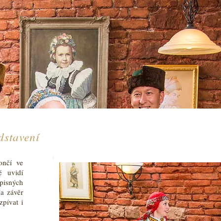
dstavení
ončí ve
é uvidí
pisných
a závěr
zpívat i