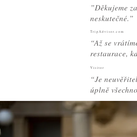
”Děkujeme za
neskutečné.”
TripAdvisor.com
“Až se vrátím
restaurace, k
Visitor
“Je neuvěřite
úplně všechn