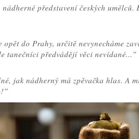
 nádherné představení českých umělců. 
e opět do Prahy, určitě nevynecháme zaví
de tanečníci předvádějí věci nevídané...”
lné, jak nádherný má zpěvačka hlas. A m
o!”