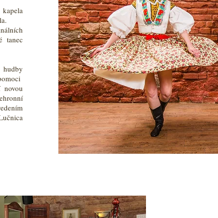
 kapela
la.
nálních
é tanec
a hudby
 pomoci
í novou
ehronní
vedením
 Lučnica